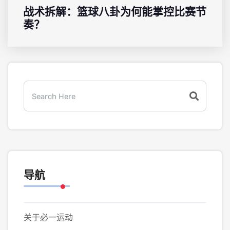
战术拆解：篮球八卦为何能掌控比赛节
奏？
导航
关于必一运动