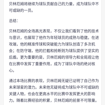
贝林厄姆将继续为球队贡献自己的力量，成为球队中不
可或缺的一员。
总结：
贝林厄姆的全场高光表现，不仅让我们看到了他的技术
与意识，也展现了他作为年轻球员的成熟与稳健。在进
攻端，他的精准传球和突破能力为球队创造了多次机
会；在防守端，他的拦截和抢断则为球队提供了坚实的
后盾。更为重要的是，贝林厄姆的领导力和全局观让他
在比赛中发挥了重要作用，成为了球队中场的绝对核
心。
通过本场比赛的表现，贝林厄姆无疑已证明了自己作为
未来球星的潜力。未来他无疑将成为球队中不可或缺的
关键人物，也会在更高水平的比赛中发挥更大的影响
力。随着比赛经验的积累，贝林厄姆的前景不可限量。