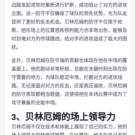
边路发起进攻时果断进行铲断，成功阻止了对方的进攻
企图。这一防守不仅确保了球队的领先优势，也为队友
提供了更好的反击机会。贝林厄姆的防守不仅限于抢
断，他在场上的位置感和预判能力也非常出色，能够及
时封堵对方的传球路线，给对手的进攻造成了极大的困
扰。
此外，贝林厄姆在防守端的贡献也体现在他在中场的覆
盖面上。他的跑动非常积极，总能在关键时刻出现在防
守需要的地方，为球队稳定中场，拦截对方的进攻线
路。无论是面对对方的反击，还是高压逼抢，贝林厄姆
的防守表现都相当稳健，这使得他在本场比赛中成为了
攻守兼备的全能中场。
3、贝林厄姆的场上领导力
贝林厄姆不仅在技术和体能上展现了自己的实力，他的