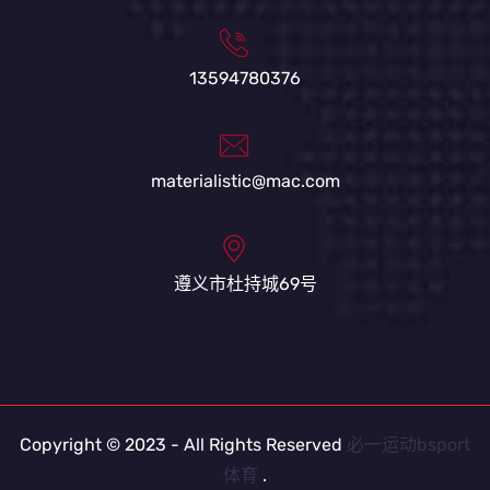
13594780376
materialistic@mac.com
遵义市杜持城69号
Copyright © 2023 - All Rights Reserved
必一运动bsport
体育
.