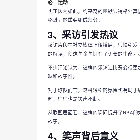
必一运动
也正因为如此，约基奇的幽默显得格外真
格魅力的重要组成部分。
3、采访引发热议
采访片段在社交媒体上传播后，很快引发
的解读，使这句金句拥有了更长的生命力
不少评论认为，这样的采访让比赛变得更
味和故事性。
对于球队而言，这种轻松的氛围也有助于
时，往往也是笑声不断。
从联盟层面看，这样的瞬间提升了NBA
故事。
4、笑声背后意义