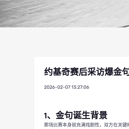
约基奇赛后采访爆金
2026-02-07 13:27:06
1、金句诞生背景
那场比赛本身就充满戏剧性，双方在关键