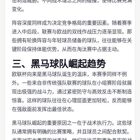
击制造威胁。不同战术理念之间的碰撞，使得比赛充满
变化。
阵容深度同样成为决定竞争格局的重要因素。随着赛季
进入中后段，联赛与欧战的双线作战压力逐渐显现。那
些拥有轮换阵容与年轻球员储备的球队，往往能够在关
键阶段保持体能优势，从而在淘汰赛中占据主动。
三、黑马球队崛起趋势
欧联杯向来是黑马球队诞生的温床，本赛季同样不例
外。一些来自非传统强队联赛的球队在小组赛阶段就展
现出极强的战斗力，通过紧密防守与高效反击不断制造
惊喜。这样的球队往往在心理层面更加轻松，反而能够
在强敌面前发挥出最佳状态。
黑马球队崛起的重要原因之一在于战术执行力。这些球
队通常拥有明确的比赛策略，并且球员之间配合默契。