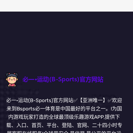
必一·运动(B-Sports)官方网站✅【亚洲唯一】✅欢迎
来到Bsports必一体育是中国最好的平台之一。!为国
内游戏玩家打造的全球最顶级乐趣游戏APP,提供下
载、入口、首页、平台、登陆、官网、二十四小时专