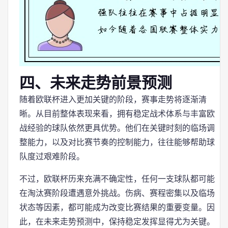
四、未来走势前景预测
随着欧联杯进入更加关键的阶段，赛事走势将逐渐清
晰。从目前整体表现来看，拥有稳定战术体系与丰富欧
战经验的球队依然更具优势。他们在关键时刻的临场调
整能力，以及对比赛节奏的控制能力，往往能够帮助球
队度过艰难阶段。
不过，欧联杯历来充满不确定性，任何一支球队都可能
在淘汰赛阶段遭遇意外挑战。伤病、赛程密集以及临场
状态等因素，都可能成为改变比赛结果的重要变量。因
此，在未来走势预测中，保持稳定发挥显得尤为关键。