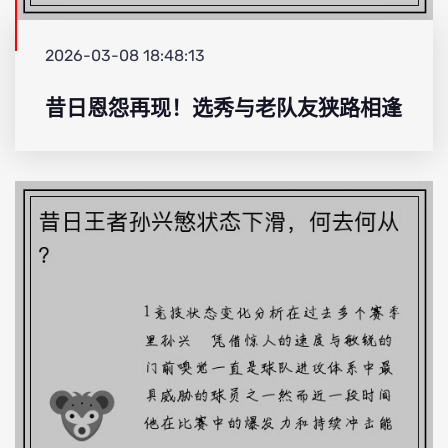
2026-03-08 18:48:13
昔日恩怨再现！选秀与老队友狭路相逢