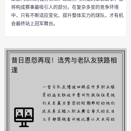
将构成赛事最吸引人的部分。在复杂多变的竞争环境
中，只有不断适应变化、提升整体实力的球队，才有机
会最终站上冠军舞台。