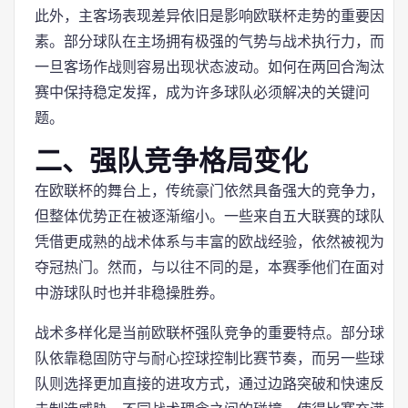
此外，主客场表现差异依旧是影响欧联杯走势的重要因
素。部分球队在主场拥有极强的气势与战术执行力，而
一旦客场作战则容易出现状态波动。如何在两回合淘汰
赛中保持稳定发挥，成为许多球队必须解决的关键问
题。
二、强队竞争格局变化
在欧联杯的舞台上，传统豪门依然具备强大的竞争力，
但整体优势正在被逐渐缩小。一些来自五大联赛的球队
凭借更成熟的战术体系与丰富的欧战经验，依然被视为
夺冠热门。然而，与以往不同的是，本赛季他们在面对
中游球队时也并非稳操胜券。
战术多样化是当前欧联杯强队竞争的重要特点。部分球
队依靠稳固防守与耐心控球控制比赛节奏，而另一些球
队则选择更加直接的进攻方式，通过边路突破和快速反