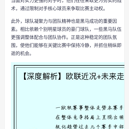
当面对实力更强的对手时，他们往往采取更为务实的战
术，通过限制对手核心球员来争取比赛主动权。
此外，球队凝聚力与团队精神也是黑马成功的重要因
素。相比依赖个别明星球员的豪门球队，一些黑马队伍
更强调整体配合与团队协作。正是这种稳定的团队氛
围，使他们能够在关键比赛中保持冷静，并抓住稍纵即
逝的机会。